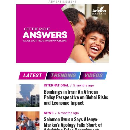
ADVERTISEMENT
LATEST
TRENDING
VIDEOS
INTERNATIONAL
5 months ago
Bombings in Iran: An African
Policy Perspective on Global Risks
and Economic Impact
NEWS
5 months ago
Solomon Owusu Says Afenyo-
Markin’s Apology Falls Short of