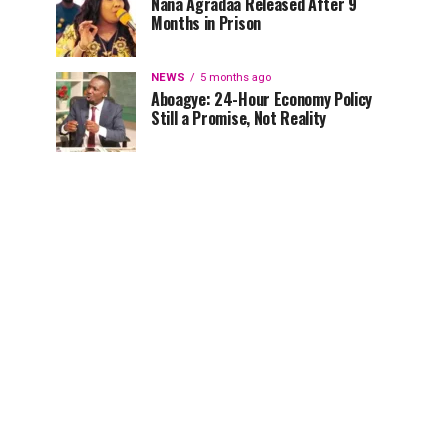
Nana Agradaa Released After 9
Months in Prison
NEWS
5 months ago
Aboagye: 24-Hour Economy Policy
Still a Promise, Not Reality