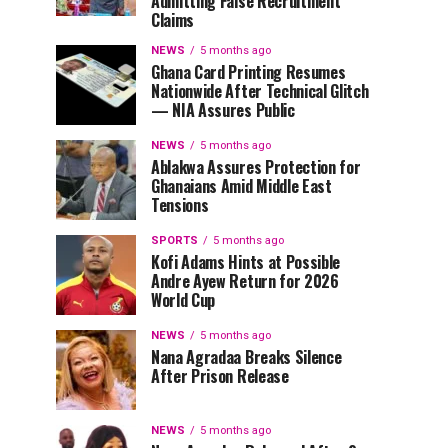
Admitting False Recruitment
Claims
NEWS
5 months ago
Ghana Card Printing Resumes
Nationwide After Technical Glitch
— NIA Assures Public
NEWS
5 months ago
Ablakwa Assures Protection for
Ghanaians Amid Middle East
Tensions
SPORTS
5 months ago
Kofi Adams Hints at Possible
Andre Ayew Return for 2026
World Cup
NEWS
5 months ago
Nana Agradaa Breaks Silence
After Prison Release
NEWS
5 months ago