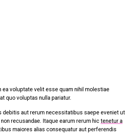
n ea voluptate velit esse quam nihil molestiae
t quo voluptas nulla pariatur.
 debitis aut rerum necessitatibus saepe eveniet ut
e non recusandae. Itaque earum rerum hic
tenetur a
atibus maiores alias consequatur aut perferendis