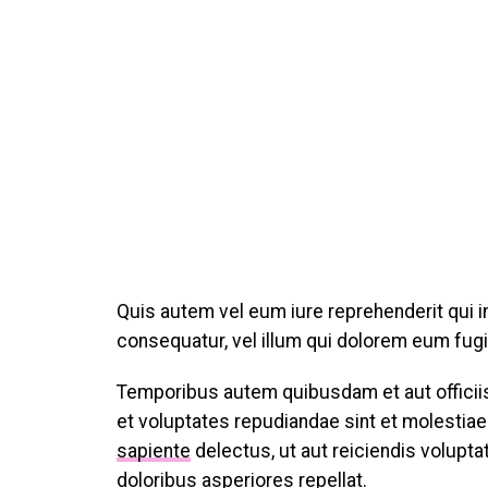
Quis autem vel eum iure reprehenderit qui i
consequatur, vel illum qui dolorem eum fugia
Temporibus autem quibusdam et aut officiis
et voluptates repudiandae sint et molestia
sapiente
delectus, ut aut reiciendis volupt
doloribus asperiores repellat.