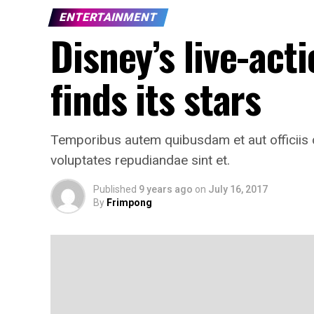
ENTERTAINMENT
Disney’s live-acti
finds its stars
Temporibus autem quibusdam et aut officiis d
voluptates repudiandae sint et.
Published
9 years ago
on
July 16, 2017
By
Frimpong