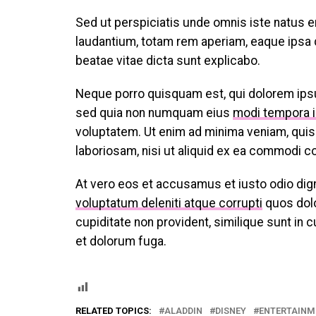
Sed ut perspiciatis unde omnis iste natus 
laudantium, totam rem aperiam, eaque ipsa qu
beatae vitae dicta sunt explicabo.
Neque porro quisquam est, qui dolorem ipsum
sed quia non numquam eius
modi tempora i
voluptatem. Ut enim ad minima veniam, quis
laboriosam, nisi ut aliquid ex ea commodi c
At vero eos et accusamus et iusto odio dig
voluptatum deleniti atque corrupti
quos dolo
cupiditate non provident, similique sunt in c
et dolorum fuga.
RELATED TOPICS:
ALADDIN
DISNEY
ENTERTAINM