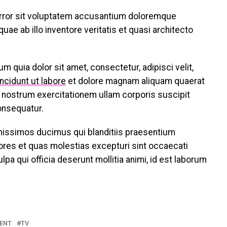
error sit voluptatem accusantium doloremque
ae ab illo inventore veritatis et quasi architecto
 quia dolor sit amet, consectetur, adipisci velit,
ncidunt ut labore
et dolore magnam aliquam quaerat
 nostrum exercitationem ullam corporis suscipit
onsequatur.
nissimos ducimus qui blanditiis praesentium
res et quas molestias excepturi sint occaecati
ulpa qui officia deserunt mollitia animi, id est laborum
ENT
TV